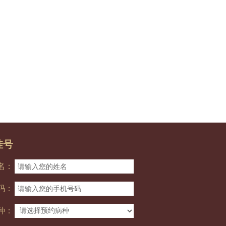
挂号
名：
码：
种：