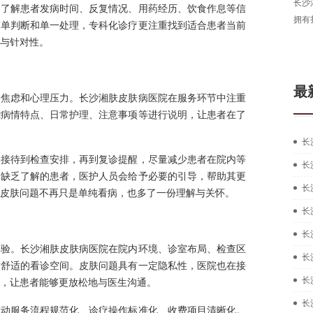
长沙
，了解患者发病时间、反复情况、用药经历、饮食作息等信
拥有
简单判断和单一处理，专科化诊疗更注重找到适合患者当前
与针对性。
最
来焦虑和心理压力。长沙湘肤皮肤病医院在服务环节中注重
绕病情特点、日常护理、注意事项等进行说明，让患者在了
长
诊接待到检查安排，再到复诊提醒，尽量减少患者在院内等
长
题缺乏了解的患者，医护人员会给予必要的引导，帮助其更
长
皮肤问题不再只是单纯看病，也多了一份理解与关怀。
长
长
体验。长沙湘肤皮肤病医院在院内环境、诊室布局、检查区
长
对舒适的看诊空间。皮肤问题具有一定隐私性，医院也在接
长
，让患者能够更放松地与医生沟通。
长
推动服务流程规范化、诊疗操作标准化、收费项目清晰化。