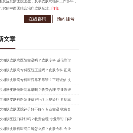
湘肤皮肤病医院医生，从事皮肤病临床工作多年，
毕业于江西南昌大学，从事皮肤病
扎实的中西医结合治疗皮肤疑难...
[详细]
现为长沙湘肤皮肤病医院医生...
[详
在线咨询
预约挂号
在线咨
新文章
沙湘肤皮肤病医院靠谱吗？皮肤专科 诚信靠谱
沙湘肤皮肤病专科医院正规吗？皮肤专科 正规
沙湘肤皮肤病专科医院靠不靠谱？正规诚信 皮
沙湘肤皮肤病医院靠谱吗？收费合理 专业靠谱
沙湘肤皮肤科医院评价好吗？正规诊疗 看病靠
沙湘肤皮肤医院评价好不好？专业靠谱 收费合
沙湘肤医院口碑好吗？收费合理 专业靠谱 口碑
沙湘肤皮肤科医院口碑怎么样？皮肤专科 专业