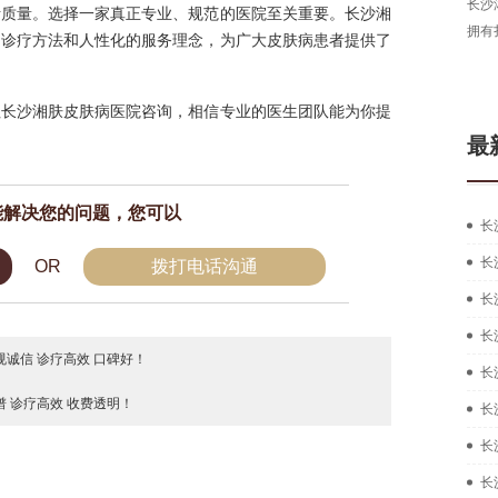
长沙湘肤皮肤病医院医生，从事皮肤病临床工作多年，
毕业
活质量。选择一家真正专业、规范的医院至关重要。长沙湘
拥有扎实的中西医结合治疗皮肤疑难...
[详细]
现为
的诊疗方法和人性化的服务理念，为广大皮肤病患者提供了
在线咨询
预约挂号
往长沙湘肤皮肤病医院咨询，相信专业的医生团队能为你提
最
能解决您的问题，您可以
长
长
OR
拨打电话沟通
长
长
诚信 诊疗高效 口碑好！
长
 诊疗高效 收费透明！
长
长
长