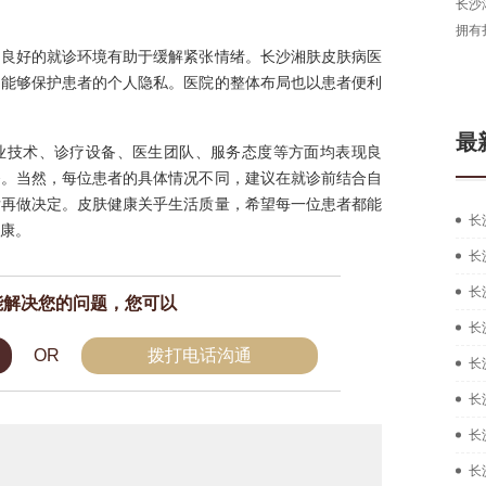
长沙湘肤皮肤病医院医生，从事皮肤病临床工作多年，
毕业
拥有扎实的中西医结合治疗皮肤疑难...
[详细]
现为
，良好的就诊环境有助于缓解紧张情绪。长沙湘肤皮肤病医
在线咨询
预约挂号
，能够保护患者的个人隐私。医院的整体布局也以患者便利
最
业技术、诊疗设备、医生团队、服务态度等方面均表现良
务。当然，每位患者的具体情况不同，建议在就诊前结合自
后再做决定。皮肤健康关乎生活质量，希望每一位患者都能
长
康。
长
长
能解决您的问题，您可以
长
OR
拨打电话沟通
长
长
长
长