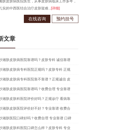
湘肤皮肤病医院医生，从事皮肤病临床工作多年，
毕业于江西南昌大学，从事皮肤病
扎实的中西医结合治疗皮肤疑难...
[详细]
现为长沙湘肤皮肤病医院医生...
[详
在线咨询
预约挂号
在线咨
新文章
沙湘肤皮肤病医院靠谱吗？皮肤专科 诚信靠谱
沙湘肤皮肤病专科医院正规吗？皮肤专科 正规
沙湘肤皮肤病专科医院靠不靠谱？正规诚信 皮
沙湘肤皮肤病医院靠谱吗？收费合理 专业靠谱
沙湘肤皮肤科医院评价好吗？正规诊疗 看病靠
沙湘肤皮肤医院评价好不好？专业靠谱 收费合
沙湘肤医院口碑好吗？收费合理 专业靠谱 口碑
沙湘肤皮肤科医院口碑怎么样？皮肤专科 专业