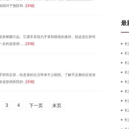
对于预防和...
[详细]
最
皮肤癣菌引起。它通常表现为手掌和脚底的瘙痒、脱皮及红肿等
的皮肤病，...
[详细]
长
长
长
长
手部和足部，给患者的生活带来不少困扰。了解手足癣的症状表
肤病医院的...
[详细]
长
长
长
3
4
下一页
末页
长
长