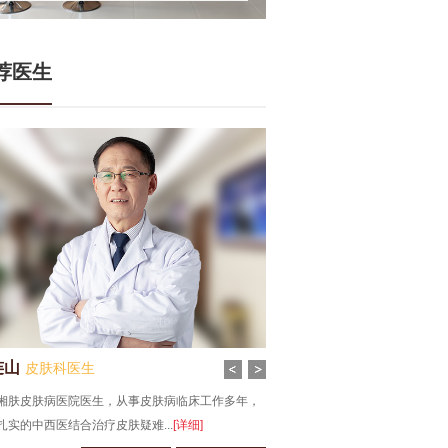
荐医生
连山
张谦
皮肤科医生
皮肤科医生
湘肤皮肤病医院医生，从事皮肤病临床工作多年，
毕业于江西南昌大学，从事皮肤病
扎实的中西医结合治疗皮肤疑难...
[详细]
现为长沙湘肤皮肤病医院医生...
[详