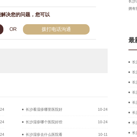
长沙湘肤皮肤病医院医生，从事皮肤病临床工作多年，
毕业
拥有扎实的中西医结合治疗皮肤疑难...
[详细]
现为
能解决您的问题，您可以
在线咨询
预约挂号
OR
拨打电话沟通
最
长
长
长
长
长
-24
长沙看湿疹哪里医院好
10-24
长
-24
长沙湿疹哪个医院好些
10-24
长
长
-24
长沙湿疹去什么医院看
10-11