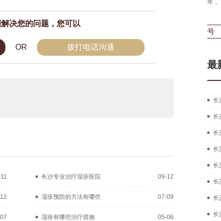
长沙湘肤皮肤病医院医生，从事皮肤病临床工作多年，
毕业
拥有扎实的中西医结合治疗皮肤疑难...
[详细]
现为
能解决您的问题，您可以
在线咨询
预约挂号
OR
拨打电话沟通
最
长
长
长
长
长
-11
长沙专业治疗湿疹医院
09-12
长
-12
湿疹预防的方法有哪些
07-09
长
长
-07
湿疹有哪些治疗措施
05-06