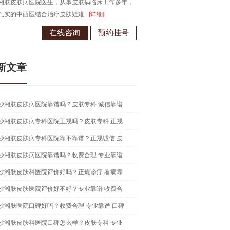
湘肤皮肤病医院医生，从事皮肤病临床工作多年，
毕业于江西南昌大学，从事皮肤病
扎实的中西医结合治疗皮肤疑难...
[详细]
现为长沙湘肤皮肤病医院医生...
[详
在线咨询
预约挂号
在线咨
新文章
沙湘肤皮肤病医院靠谱吗？皮肤专科 诚信靠谱
沙湘肤皮肤病专科医院正规吗？皮肤专科 正规
沙湘肤皮肤病专科医院靠不靠谱？正规诚信 皮
沙湘肤皮肤病医院靠谱吗？收费合理 专业靠谱
沙湘肤皮肤科医院评价好吗？正规诊疗 看病靠
沙湘肤皮肤医院评价好不好？专业靠谱 收费合
沙湘肤医院口碑好吗？收费合理 专业靠谱 口碑
沙湘肤皮肤科医院口碑怎么样？皮肤专科 专业