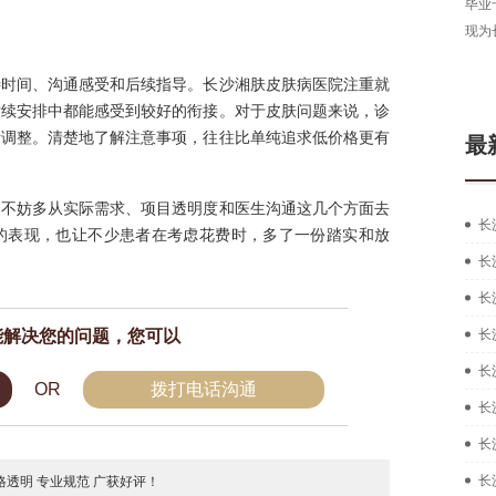
长沙湘肤皮肤病医院医生，从事皮肤病临床工作多年，
毕业
拥有扎实的中西医结合治疗皮肤疑难...
[详细]
现为
在线咨询
预约挂号
待时间、沟通感受和后续指导。长沙湘肤皮肤病医院注重就
后续安排中都能感受到较好的衔接。对于皮肤问题来说，诊
活调整。清楚地了解注意事项，往往比单纯追求低价格更有
最
，不妨多从实际需求、项目透明度和医生沟通这几个方面去
长
的表现，也让不少患者在考虑花费时，多了一份踏实和放
长
长
能解决您的问题，您可以
长
长
OR
拨打电话沟通
长
长
长
透明 专业规范 广获好评！