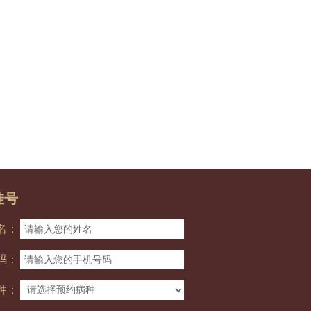
挂号
名：
码：
种：