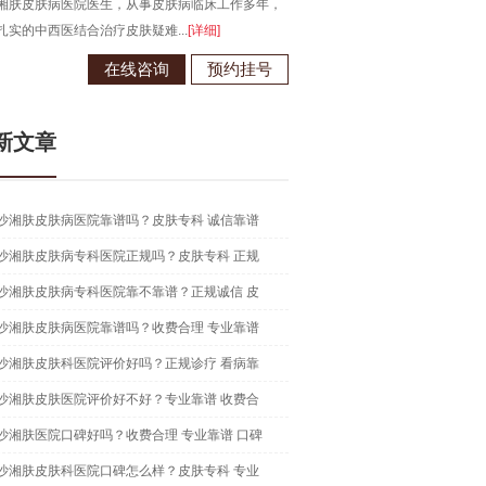
湘肤皮肤病医院医生，从事皮肤病临床工作多年，
毕业于江西南昌大学，从事皮肤病
扎实的中西医结合治疗皮肤疑难...
[详细]
现为长沙湘肤皮肤病医院医生...
[详
在线咨询
预约挂号
在线咨
新文章
沙湘肤皮肤病医院靠谱吗？皮肤专科 诚信靠谱
沙湘肤皮肤病专科医院正规吗？皮肤专科 正规
沙湘肤皮肤病专科医院靠不靠谱？正规诚信 皮
沙湘肤皮肤病医院靠谱吗？收费合理 专业靠谱
沙湘肤皮肤科医院评价好吗？正规诊疗 看病靠
沙湘肤皮肤医院评价好不好？专业靠谱 收费合
沙湘肤医院口碑好吗？收费合理 专业靠谱 口碑
沙湘肤皮肤科医院口碑怎么样？皮肤专科 专业