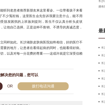
长沙
拥有
常能听到老患者推荐新朋友来这里看诊。一位带着孩子来看
花了不少冤枉钱，这里医生会先告诉我要注意什么，能不用
期受脱发困扰的上班族则提到，医生不仅认真分析头皮状
异，让他自己选择。正是这种不推销、不诱导的真诚态度，
最
建立同样如此。长沙湘肤皮肤病医院始终相信，好的医疗不
最需要的地方，让患者在看得起病的同时，也能看得好病。
长
关切，以及对每一分花费的尊重——这或许就是它深受信赖
长
长
长
能解决您的问题，您可以
长
OR
拨打电话沟通
长
长
长