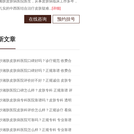
湘肤皮肤病医院医生，从事皮肤病临床工作多年，
毕业于江西南昌大学，从事皮肤病
扎实的中西医结合治疗皮肤疑难...
[详细]
现为长沙湘肤皮肤病医院医生...
[详
在线咨询
预约挂号
在线咨
新文章
沙湘肤皮肤科医院口碑好吗？诊疗规范 收费合
沙湘肤皮肤病医院口碑好吗？正规靠谱 收费合
沙湘肤皮肤医院评价好不好？正规诚信 皮肤专
沙湘肤医院口碑怎么样？皮肤专科 正规靠谱 评
沙湘肤皮肤病专科医院靠谱吗？皮肤专科 透明
沙湘肤医院皮肤科评价怎么样？正规诊疗 看病
沙湘肤皮肤病医院可靠吗？正规专科 专业靠谱
沙湘肤皮肤科医院怎么样？正规专科 专业靠谱