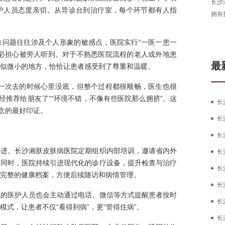
长沙
护人员态度亲切。从导诊台到治疗室，每个环节都有人指
拥有
肤问题往往涉及个人形象的敏感点，医院实行“一医一患一
不必担心被旁人听到。对于不熟悉医院流程的老人或外地患
最
似微小的地方，恰恰让患者感受到了尊重和温暖。
第一次去的时候心里没底，但整个过程都很顺畅，医生也很
经推荐给朋友了”“环境不错，不像有些医院那么拥挤”。这
长
理念的最好印证。
长
长
改进。长沙湘肤皮肤病医院定期组织内部培训，邀请省内外
长
。同时，医院持续引进现代化的诊疗设备，提升检查与治疗
长
完整的健康档案，方便后续随访和病情管理。
长
院的医护人员也会主动通过电话、微信等方式提醒患者按时
长
式，让患者不仅“看得到病”，更“管得住病”。
长