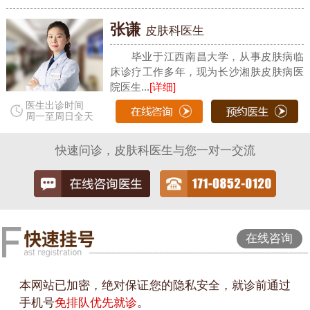
张谦
皮肤科医生
毕业于江西南昌大学，从事皮肤病临
床诊疗工作多年，现为长沙湘肤皮肤病医
院医生...
[详细]
医生出诊时间
周一至周日全天
快速问诊，皮肤科医生与您一对一交流
在线咨询
本网站已加密，绝对保证您的隐私安全，就诊前通过
手机号
免排队优先就诊
。