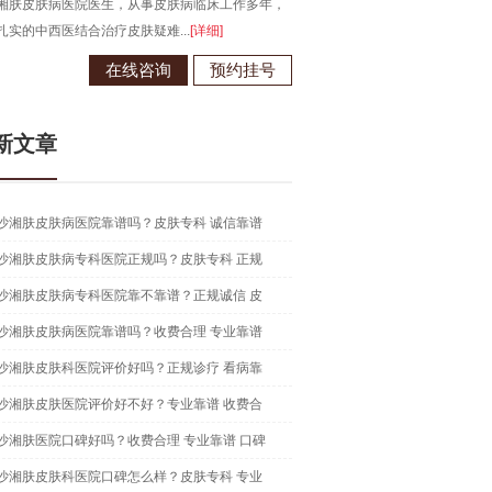
湘肤皮肤病医院医生，从事皮肤病临床工作多年，
毕业于江西南昌大学，从事皮肤病
扎实的中西医结合治疗皮肤疑难...
[详细]
现为长沙湘肤皮肤病医院医生...
[详
在线咨询
预约挂号
在线咨
新文章
沙湘肤皮肤病医院靠谱吗？皮肤专科 诚信靠谱
沙湘肤皮肤病专科医院正规吗？皮肤专科 正规
沙湘肤皮肤病专科医院靠不靠谱？正规诚信 皮
沙湘肤皮肤病医院靠谱吗？收费合理 专业靠谱
沙湘肤皮肤科医院评价好吗？正规诊疗 看病靠
沙湘肤皮肤医院评价好不好？专业靠谱 收费合
沙湘肤医院口碑好吗？收费合理 专业靠谱 口碑
沙湘肤皮肤科医院口碑怎么样？皮肤专科 专业