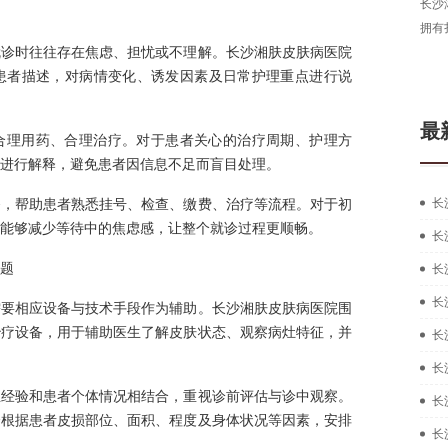
长沙
拥有
就诊时往往存在焦虑、担忧或不理解。长沙湘肤皮肤病医院
患者描述，对病情变化、诱发因素及日常护理重点进行说
最
合理用药、合理治疗。对于患者关心的治疗周期、护理方
进行解释，避免患者因信息不足而盲目处理。
务，帮助患者熟悉挂号、检查、缴费、治疗等流程。对于初
长
能够减少等待中的焦虑感，让整个就诊过程更顺畅。
长
题
长
长
需要相应设备与技术手段作为辅助。长沙湘肤皮肤病医院围
治疗设备，用于辅助医生了解皮肤状态、观察病灶特征，并
长
长
生经验和患者个体情况相结合，重视诊前评估与诊中观察。
长
会根据患者皮损部位、面积、程度及身体状况等因素，安排
长