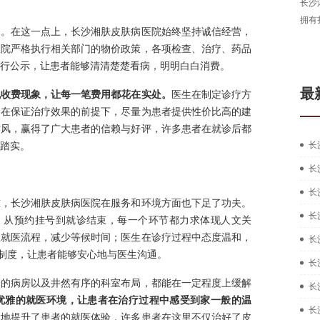
长沙湘肤皮肤病医院医生，从事皮肤病临床
拥有扎实的中西医结合治疗皮肤疑难...
[详细
题。在这一点上，长沙湘肤皮肤病医院始终坚持诚信经营，
在线咨询
医院严格执行相关部门的物价政策，各项检查、治疗、药品
行公示，让患者能够清清楚楚看病，明明白白消费。
最
乱收费现象，让每一笔费用都花在实处。
医生在制定诊疗方
，在保证治疗效果的前提下，尽量为患者提供性价比高的建
作风，赢得了广大患者的信赖与好评，许多患者在就诊后都
踏实。
长
长
长
准，长沙湘肤皮肤病医院在服务和环境方面也下足了功夫。
长
念，从预约挂号到就诊结束，每一个环节都力求体现人文关
悉就医流程，减少等候时间；医生在诊疗过程中态度温和，
长
”制度，让患者能够安心地与医生沟通。
长
馨的病房以及井然有序的科室布局，都能在一定程度上缓解
长
优雅的就医环境，让患者在治疗过程中感受到家一般的温
长
大地提升了患者的就医体验，许多患者在这里不仅治好了皮