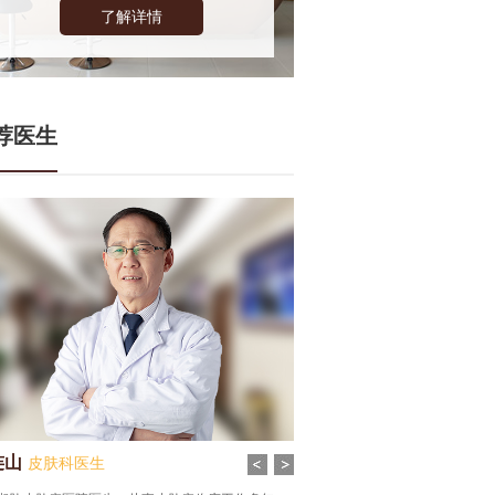
了解详情
荐医生
张谦
皮肤科医生