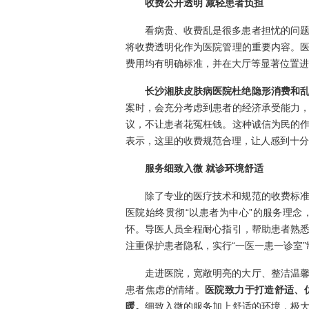
收费公开透明 减轻患者负担
看病贵、收费乱是很多患者担忧的问
将收费透明化作为医院管理的重要内容。
费用均有明确标准，并在大厅等显著位置进
长沙湘肤皮肤病医院杜绝隐形消费和
案时，会充分考虑到患者的经济承受能力
议，不让患者花冤枉钱。这种诚信为民的
表示，这里的收费规范合理，让人感到十分
服务细致入微 就诊环境舒适
除了专业的医疗技术和规范的收费标
医院始终贯彻“以患者为中心”的服务理
怀。导医人员全程耐心指引，帮助患者熟
注重保护患者隐私，实行“一医一患一诊室
走进医院，宽敞明亮的大厅、整洁温
患者焦虑的情绪。
医院致力于打造舒适、
暖。
细致入微的服务加上舒适的环境，极