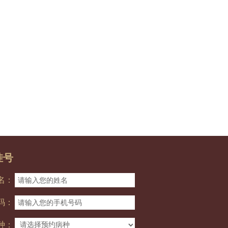
挂号
名：
码：
种：