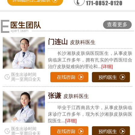
查看更多
门连山
皮肤科医生
长沙湘肤皮肤病医院医生，从事皮肤
病临床工作多年，拥有扎实的中西医结合
治疗皮肤疑难病的理论和...
[详细]
医生出诊时间
周一至周日全天
张谦
皮肤科医生
毕业于江西南昌大学，从事皮肤病临
床诊疗工作多年，现为长沙湘肤皮肤病医
院医生...
[详细]
医生出诊时间
周一至周日全天