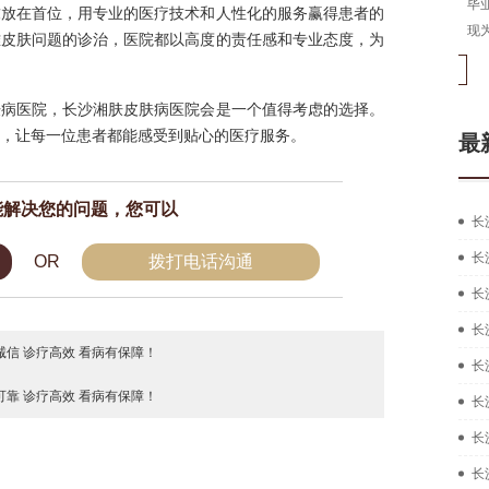
长沙湘肤皮肤病医院医生，从事皮肤病临床工作多年，
毕业
求放在首位，用专业的医疗技术和人性化的服务赢得患者的
拥有扎实的中西医结合治疗皮肤疑难...
[详细]
现为
难皮肤问题的诊治，医院都以高度的责任感和专业态度，为
在线咨询
预约挂号
肤病医院，长沙湘肤皮肤病医院会是一个值得考虑的选择。
，让每一位患者都能感受到贴心的医疗服务。
最
能解决您的问题，您可以
长
长
OR
拨打电话沟通
长
长
信 诊疗高效 看病有保障！
长
靠 诊疗高效 看病有保障！
长
长
长