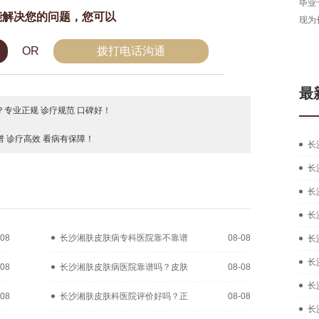
长沙湘肤皮肤病医院医生，从事皮肤病临床工作多年，
毕业
能解决您的问题，您可以
拥有扎实的中西医结合治疗皮肤疑难...
[详细]
现为
在线咨询
预约挂号
OR
拨打电话沟通
最
专业正规 诊疗规范 口碑好！
 诊疗高效 看病有保障！
长
长
长
长
-08
长沙湘肤皮肤病专科医院靠不靠谱
08-08
长
长
-08
长沙湘肤皮肤病医院靠谱吗？皮肤
08-08
长
-08
长沙湘肤皮肤科医院评价好吗？正
08-08
长