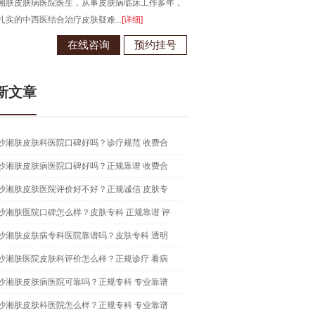
湘肤皮肤病医院医生，从事皮肤病临床工作多年，
毕业于江西南昌大学，从事皮肤病
扎实的中西医结合治疗皮肤疑难...
[详细]
现为长沙湘肤皮肤病医院医生...
[详
在线咨询
预约挂号
在线咨
新文章
沙湘肤皮肤科医院口碑好吗？诊疗规范 收费合
沙湘肤皮肤病医院口碑好吗？正规靠谱 收费合
沙湘肤皮肤医院评价好不好？正规诚信 皮肤专
沙湘肤医院口碑怎么样？皮肤专科 正规靠谱 评
沙湘肤皮肤病专科医院靠谱吗？皮肤专科 透明
沙湘肤医院皮肤科评价怎么样？正规诊疗 看病
沙湘肤皮肤病医院可靠吗？正规专科 专业靠谱
沙湘肤皮肤科医院怎么样？正规专科 专业靠谱