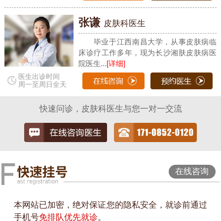
张谦
皮肤科医生
毕业于江西南昌大学，从事皮肤病临
床诊疗工作多年，现为长沙湘肤皮肤病医
院医生...
[详细]
医生出诊时间
周一至周日全天
快速问诊，皮肤科医生与您一对一交流
在线咨询
本网站已加密，绝对保证您的隐私安全，就诊前通过
手机号
免排队优先就诊
。