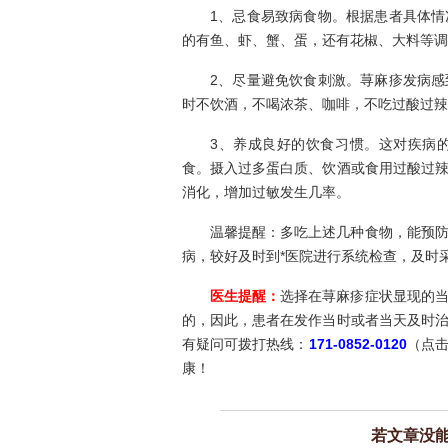
1、忌食易致病食物。根据患者具体
的有鱼、虾、蟹、蛋，还有花椒、大料等调
2、尽量避免饮食刺激。荨麻疹发病
时不饮酒，不喝浓茶、咖啡，不吃过酸过辣
3、养成良好的饮食习惯。这对疾病
食。摄入过多蛋白质、饮酒或食用过酸过
消化，增加过敏发生几率。
温馨提醒：多吃上述几种食物，能预
病，较好及时到*医院进行系统检查，及时
医生提醒：
选择在荨麻疹症状显现的
的，因此，患者在发作当时或者当天及时
有疑问可拨打热线：
171-0852-0120
（点
康！
若文章没