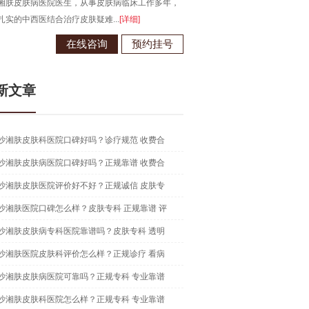
湘肤皮肤病医院医生，从事皮肤病临床工作多年，
毕业于江西南昌大学，从事皮肤病
扎实的中西医结合治疗皮肤疑难...
[详细]
现为长沙湘肤皮肤病医院医生...
[详
在线咨询
预约挂号
在线咨
新文章
沙湘肤皮肤科医院口碑好吗？诊疗规范 收费合
沙湘肤皮肤病医院口碑好吗？正规靠谱 收费合
沙湘肤皮肤医院评价好不好？正规诚信 皮肤专
沙湘肤医院口碑怎么样？皮肤专科 正规靠谱 评
沙湘肤皮肤病专科医院靠谱吗？皮肤专科 透明
沙湘肤医院皮肤科评价怎么样？正规诊疗 看病
沙湘肤皮肤病医院可靠吗？正规专科 专业靠谱
沙湘肤皮肤科医院怎么样？正规专科 专业靠谱