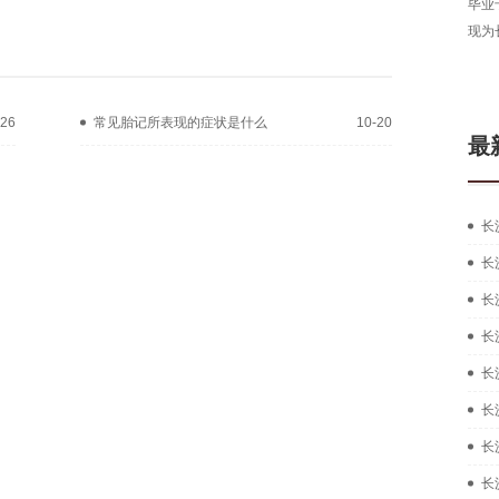
长沙湘肤皮肤病医院医生，从事皮肤病临床工作多年，
毕业
拥有扎实的中西医结合治疗皮肤疑难...
[详细]
现为
在线咨询
预约挂号
-26
常见胎记所表现的症状是什么
10-20
最
长
长
长
长
长
长
长
长