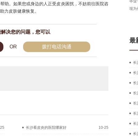
长沙湘肤皮肤病医院医生，从事皮肤病临床工作多年，
毕业
的帮助。如果您或身边的人正受皮炎困扰，不妨前往医院咨
拥有扎实的中西医结合治疗皮肤疑难...
[详细]
现为
助力皮肤健康恢复。
在线咨询
预约挂号
能解决您的问题，您可以
最
OR
拨打电话沟通
长
长
长
长
长
长
长
-25
长沙看皮炎的医院哪家好
10-25
长