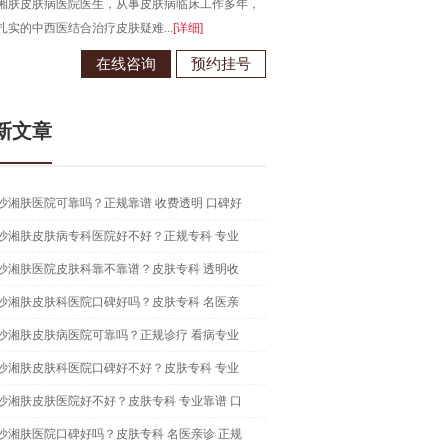
湘肤皮肤病医院医生，从事皮肤病临床工作多年，
毕业于江西南昌大学，从事皮肤病
扎实的中西医结合治疗皮肤疑难...
[详细]
现为长沙湘肤皮肤病医院医生...
[详
在线咨询
预约挂号
在线咨
新文章
沙湘肤医院可靠吗？正规靠谱 收费透明 口碑好
沙湘肤皮肤病专科医院好不好？正规专科 专业
沙湘肤医院皮肤科靠不靠谱？皮肤专科 透明收
沙湘肤皮肤科医院口碑好吗？皮肤专科 名医亲
沙湘肤皮肤病医院可靠吗？正规诊疗 看病专业
沙湘肤皮肤科医院口碑好不好？皮肤专科 专业
沙湘肤皮肤医院好不好？皮肤专科 专业靠谱 口
沙湘肤医院口碑好吗？皮肤专科 名医亲诊 正规