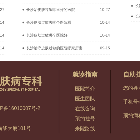
长
-27
长沙治皮肤过敏哪里好的医院
10-27
长
-14
长沙皮肤过敏去哪个医院看
10-14
-14
长沙皮肤过敏哪个医院好
10-14
-14
长沙治疗皮肤过敏的医院哪家厉害
09-15
就诊指南
自助
您的姓
医院简介
医生团队
手机号
P备16010007号-2
在线咨询
预约病
预约挂号
线大厦101号
来院路线